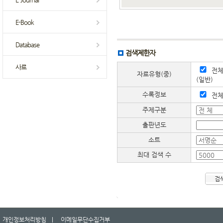
E-Book
Database
검색제한자
사료
전
자료유형(중)
(일반)
수록정보
전
주제구분
출판년도
소트
최대 검색 수
검색
개인정보처리방침 |
이메일무단수집거부